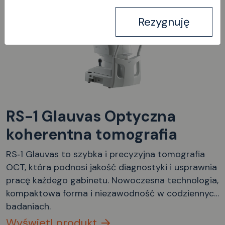
Rezygnuję
RS-1 Glauvas Optyczna
koherentna tomografia
RS‑1 Glauvas to szybka i precyzyjna tomografia
OCT, która podnosi jakość diagnostyki i usprawnia
pracę każdego gabinetu. Nowoczesna technologia,
kompaktowa forma i niezawodność w codziennych
badaniach.
Wyświetl produkt