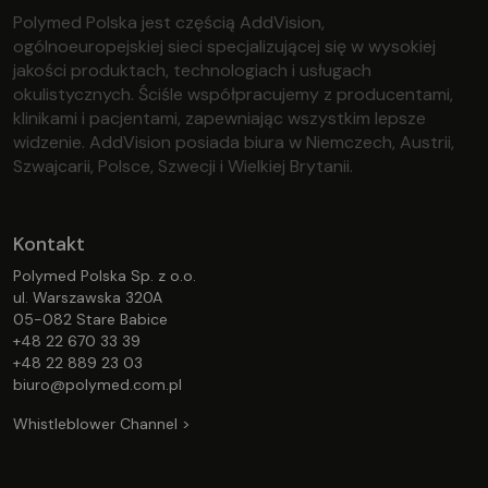
Polymed Polska jest częścią AddVision,
ogólnoeuropejskiej sieci specjalizującej się w wysokiej
jakości produktach, technologiach i usługach
okulistycznych. Ściśle współpracujemy z producentami,
klinikami i pacjentami, zapewniając wszystkim lepsze
widzenie. AddVision posiada biura w Niemczech, Austrii,
Szwajcarii, Polsce, Szwecji i Wielkiej Brytanii.
Kontakt
Polymed Polska Sp. z o.o.
ul. Warszawska 320A
05-082 Stare Babice
+48 22 670 33 39
+48 22 889 23 03
biuro@polymed.com.pl
Whistleblower Channel >