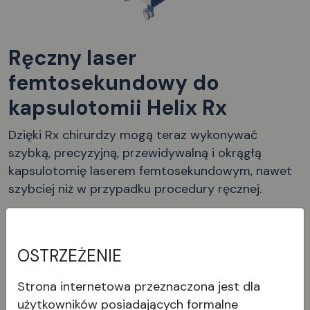
Ręczny laser
femtosekundowy do
kapsulotomii Helix Rx
Dzięki Rx chirurdzy mogą teraz wykonywać
szybką, precyzyjną, przewidywalną i okrągłą
kapsulotomię laserem femtosekundowym, nawet
szybciej niż w przypadku procedury ręcznej.
Wyświetl produkt
OSTRZEŻENIE
Strona internetowa przeznaczona jest dla
użytkowników posiadających formalne