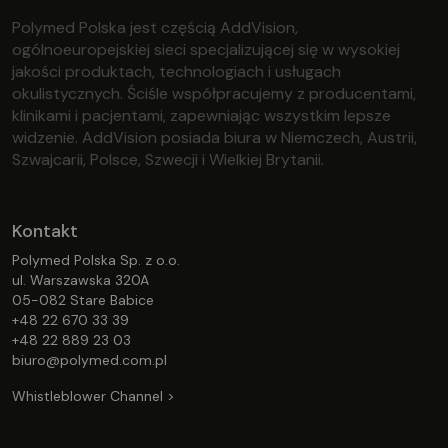
Polymed Polska jest częścią AddVision,
ogólnoeuropejskiej sieci specjalizującej się w wysokiej
jakości produktach, technologiach i usługach
okulistycznych. Ściśle współpracujemy z producentami,
klinikami i pacjentami, zapewniając wszystkim lepsze
widzenie. AddVision posiada biura w Niemczech, Austrii,
Szwajcarii, Polsce, Szwecji i Wielkiej Brytanii.
Kontakt
Polymed Polska Sp. z o.o.
ul. Warszawska 320A
05-082 Stare Babice
+48 22 670 33 39
+48 22 889 23 03
biuro@polymed.com.pl
Whistleblower Channel >