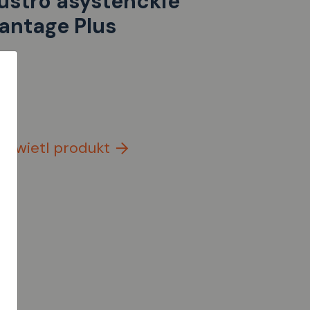
ustro asystenckie
antage Plus
yświetl produkt