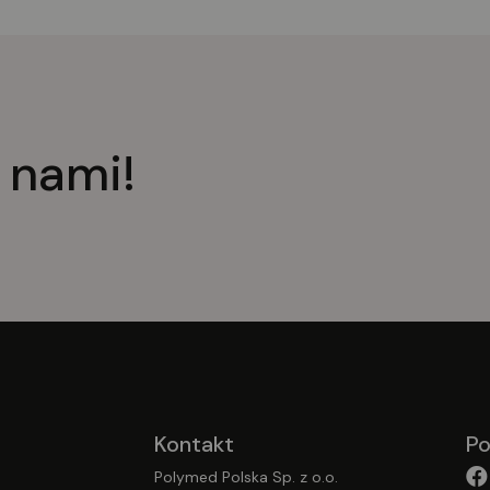
 nami!
Kontakt
Po
Polymed Polska Sp. z o.o.