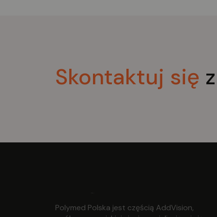
Skontaktuj
się
z
Polymed Polska jest częścią AddVision,