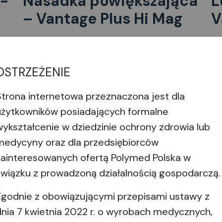
K-
Nasadka powiększająca
L
– Vantage Plus Hi Mag
V
OSTRZEŻENIE
Strona internetowa przeznaczona jest dla
Wyświetl produkt
W
użytkowników posiadających formalne
wykształcenie w dziedzinie ochrony zdrowia lub
medycyny oraz dla przedsiębiorców
zainteresowanych ofertą Polymed Polska w
związku z prowadzoną działalnością gospodarczą.
Zgodnie z obowiązującymi przepisami ustawy z
dnia 7 kwietnia 2022 r. o wyrobach medycznych,