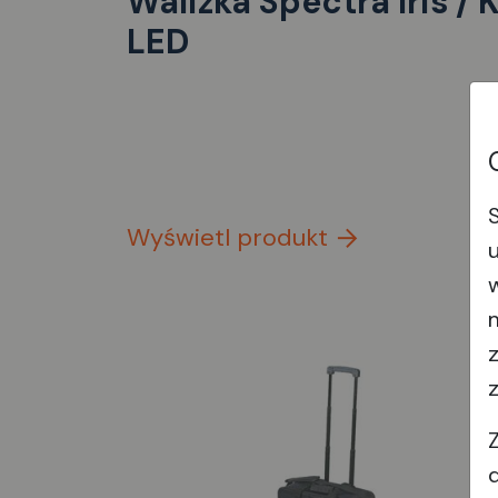
Walizka Spectra Iris / 
LED
Wyświetl produkt