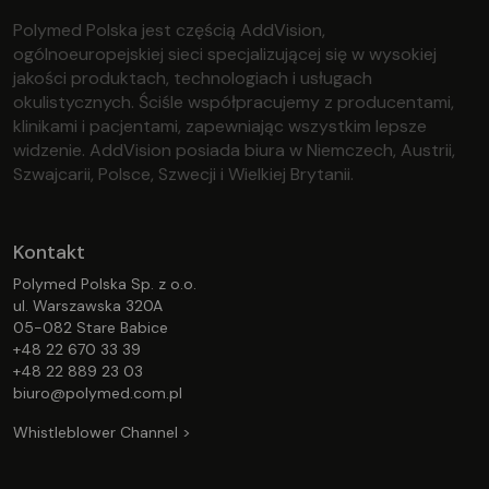
Polymed Polska jest częścią AddVision,
ogólnoeuropejskiej sieci specjalizującej się w wysokiej
jakości produktach, technologiach i usługach
okulistycznych. Ściśle współpracujemy z producentami,
klinikami i pacjentami, zapewniając wszystkim lepsze
widzenie. AddVision posiada biura w Niemczech, Austrii,
Szwajcarii, Polsce, Szwecji i Wielkiej Brytanii.
Kontakt
Polymed Polska Sp. z o.o.
ul. Warszawska 320A
05-082 Stare Babice
+48 22 670 33 39
+48 22 889 23 03
biuro@polymed.com.pl
Whistleblower Channel >