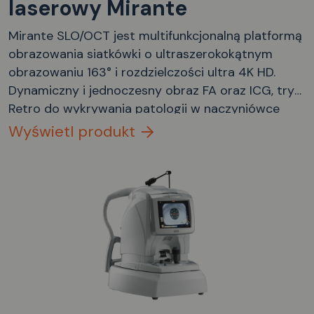
laserowy Mirante
Mirante SLO/OCT jest multifunkcjonalną platformą
obrazowania siatkówki o ultraszerokokątnym
obrazowaniu 163° i rozdzielczości ultra 4K HD.
Dynamiczny i jednoczesny obraz FA oraz ICG, tryb
Retro do wykrywania patologii w naczyniówce
oraz ultraszeroki skan OCT 16,5 mm.
Wyświetl produkt