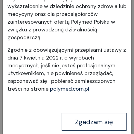
wykształcenie w dziedzinie ochrony zdrowia lub
medycyny oraz dla przedsiębiorców
zainteresowanych ofertą Polymed Polska w
związku z prowadzoną działalnością
RS-330 Duo 2
gospodarczą.
Zgodnie z obowiązującymi przepisami ustawy z
dnia 7 kwietnia 2022 r. o wyrobach
medycznych, jeśli nie jesteś profesjonalnym
użytkownikiem, nie powinieneś przeglądać,
zapoznawać się i pobierać
zamieszczonych
treści na stronie
polymed.com.pl
Wyświetl produkt
Zgadzam się