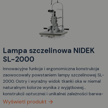
Lampa szczelinowa NIDEK
SL-2000
Innowacyjne funkcje i ergonomiczna konstrukcja
zaowocowały powstaniem lampy szczelinowej SL-
2000. Ostry i wyraźny widok tkanki oka w niemal
naturalnym kolorze wynika z wyjątkowej
konstrukcji optycznej i unikalnej zależności barwa-
temperatura systemu oświetlenia. Niezwykle
Wyświetl produkt
płynnie działający joystick jest przykładem wielu