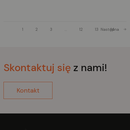
przyjaznych dla użytkownika funkcji SL-2000.
1
2
3
…
12
13
Następna
14
Skontaktuj
się
z nami!
Kontakt