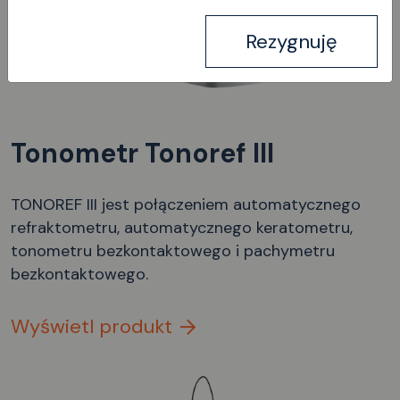
Rezygnuję
Tonometr Tonoref III
TONOREF III jest połączeniem automatycznego
refraktometru, automatycznego keratometru,
tonometru bezkontaktowego i pachymetru
bezkontaktowego.
Wyświetl produkt