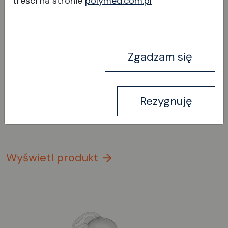
treści na stronie
polymed.com.pl
Clare
Zgadzam się
Rezygnuję
Wyświetl produkt