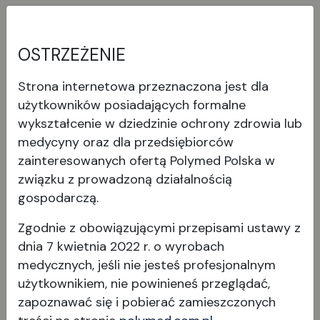
Polylens AS66 / AS66-Y
OSTRZEŻENIE
Konstrukcja soczewki asferycznej korygująca
Strona internetowa przeznaczona jest dla
aberrację zapewnia dobre właściwości
użytkowników posiadających formalne
obrazowania nawet przy pochyleniu lub
wykształcenie w dziedzinie ochrony zdrowia lub
decentralizacji, poprawiając jakość widzenia
medycyny oraz dla przedsiębiorców
pacjentów.
zainteresowanych ofertą Polymed Polska w
Wyświetl produkt
związku z prowadzoną działalnością
gospodarczą.
Zgodnie z obowiązującymi przepisami ustawy z
dnia 7 kwietnia 2022 r. o wyrobach
medycznych, jeśli nie jesteś profesjonalnym
użytkownikiem, nie powinieneś przeglądać,
zapoznawać się i pobierać
zamieszczonych