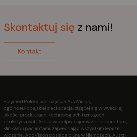
Skontaktuj
się
z nami!
Kontakt
Polymed Polska jest częścią AddVision,
ogólnoeuropejskiej sieci specjalizującej się w wysokiej
jakości produktach, technologiach i usługach
okulistycznych. Ściśle współpracujemy z producentami,
klinikami i pacjentami, zapewniając wszystkim lepsze
widzenie. AddVision posiada biura w Niemczech, Austrii,