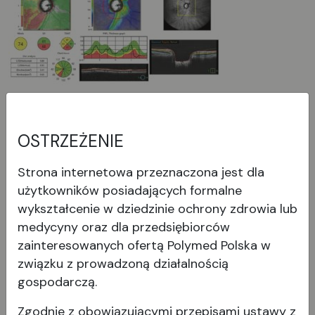
*1 Wartość długości osiowej uzyskano na podstawie wyników rejestracji
obrazu OCT i różni się ona od rzeczywistej zmierzonej wartości długości
OSTRZEŻENIE
osiowej.
Strona internetowa przeznaczona jest dla
użytkowników posiadających formalne
Mapa SN tylko tak to tłumacz,
wykształcenie w dziedzinie ochrony zdrowia lub
bez strukturalnej normalności
medycyny oraz dla przedsiębiorców
zainteresowanych ofertą Polymed Polska w
Segmentacja DL zapewnia mapę SN, która
związku z prowadzoną działalnością
przedstawia nieprawidłowości i zmiany
gospodarczą.
strukturalne. Funkcja ta pomaga lekarzom
w wykrywaniu drobnych zmian
Zgodnie z obowiązującymi przepisami ustawy z