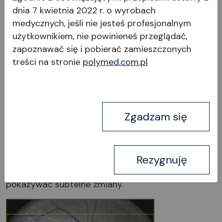
strukturalnych na pierwszy rzut oka,
dnia 7 kwietnia 2022 r. o wyrobach
przyczyniając się do większej pewności
medycznych, jeśli nie jesteś profesjonalnym
diagnostycznej nawet w przypadku
użytkownikiem, nie powinieneś przeglądać,
wczesnych oznak zmian siatkówki.
zapoznawać się i pobierać
zamieszczonych
treści na stronie
polymed.com.pl
Zgadzam się
Segmentacja DL, na którą mniejszy wpływ
ma zmiana chorobowa lub kontrast
obrazu, wykrywa krawędź każdej warstwy
na obrazie B-scan. W oparciu o tę wysoce
Rezygnuję
precyzyjną segmentację mapa SN może
pokazywać subtelne zmiany.