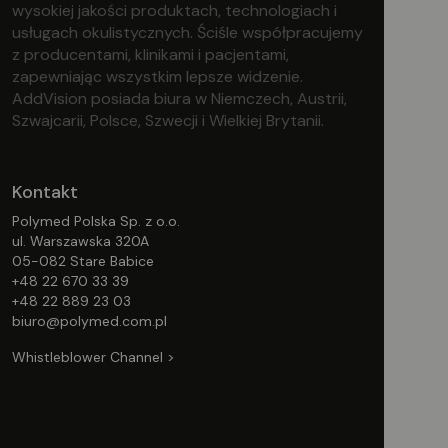
wysokiej jakości produktach, technologiach i
usługach okulistycznych. Ściśle współpracujemy
z producentami, klinikami i pacjentami,
zapewniając wszystkim lepsze widzenie.
AddVision posiada biura w Niemczech, Austrii,
Szwajcarii, Polsce, Szwecji i Wielkiej Brytanii.
Kontakt
Polymed Polska Sp. z o.o.
ul. Warszawska 320A
05-082 Stare Babice
+48 22 670 33 39
+48 22 889 23 03
biuro@polymed.com.pl
Whistleblower Channel >