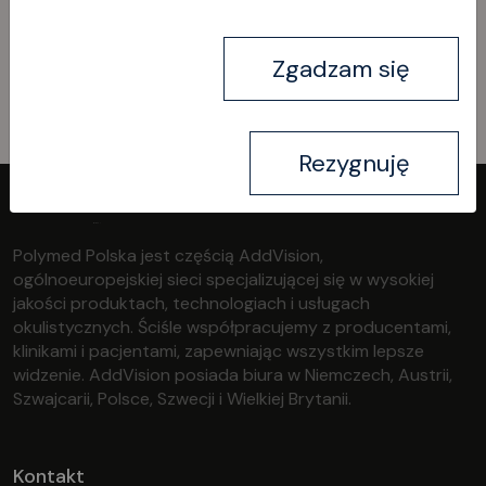
Zgadzam się
Kontakt
Rezygnuję
Polymed Polska jest częścią AddVision,
ogólnoeuropejskiej sieci specjalizującej się w wysokiej
jakości produktach, technologiach i usługach
okulistycznych. Ściśle współpracujemy z producentami,
klinikami i pacjentami, zapewniając wszystkim lepsze
widzenie. AddVision posiada biura w Niemczech, Austrii,
Szwajcarii, Polsce, Szwecji i Wielkiej Brytanii.
Kontakt