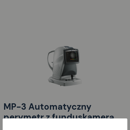
MP-3 Automatyczny
perymetr z funduskamerą
non-mydriatic