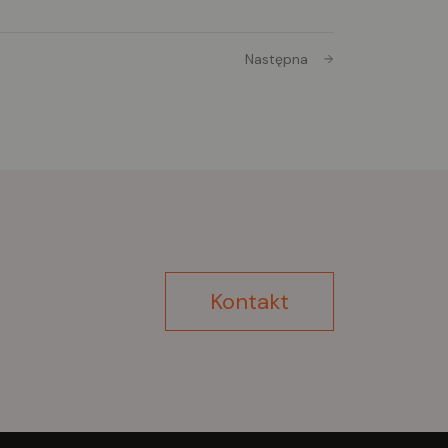
gulacją wysokości i regulacją obrotu
rawdziły się w wielu klinikach i
Następna
binetach. Krzesło do gabinetu
zeciw zmęczonym ramionom.
Kontakt