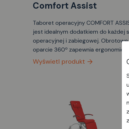
Comfort Assist
Taboret operacyjny COMFORT ASSI
jest idealnym dodatkiem do każdej s
operacyjnej i zabiegowej. Obrotowe
oparcie 360º zapewnia ergonomicz
wsparcie dla szerokiego zakresu
Wyświetl produkt
pozycji siedzących i umożliwia szybką
zwinną pracę.