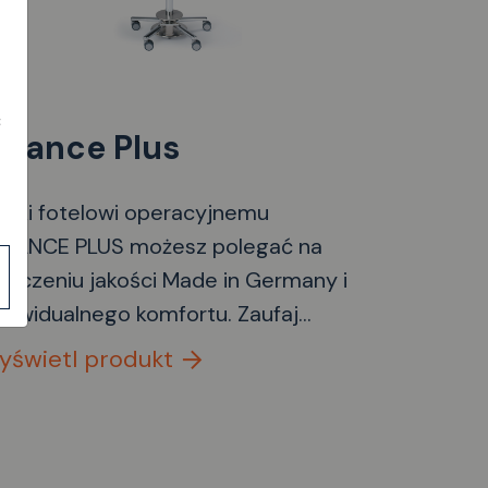
awidłową, zdrową pozycję siedzącą.
ć
alance Plus
ięki fotelowi operacyjnemu
LANCE PLUS możesz polegać na
łączeniu jakości Made in Germany i
dywidualnego komfortu. Zaufaj
szemu wieloletniemu doświadczeniu
yświetl produkt
ko wiodącego producenta
gonomicznego wyposażenia sal
eracyjnych i gabinetów.
dłokietniki BALANCE PLUS z