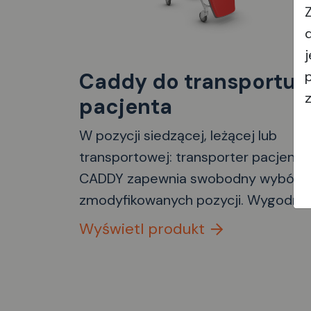
Caddy do transportu
pacjenta
W pozycji siedzącej, leżącej lub
transportowej: transporter pacjenta
CADDY zapewnia swobodny wybór
zmodyfikowanych pozycji. Wygodne
krzesło umożliwia łatwe i bezpieczn
Wyświetl produkt
wsiadanie i wysiadanie pacjentów o
wadze do 180 kg. CADDY jest idealn
do bezpiecznego i wygodnego
transportu pacjentów oraz jako stół