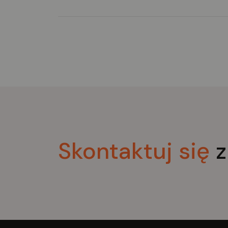
rekonwalescencji po zabiegach
chirurgicznych. Nawet długi pobyt
pozostaje przyjemny i spokojny dzię
wygodnej ergonomicznej powierzch
do leżenia. CADDY okazuje się równi
solidny i profesjonalny w pozycji
awaryjnej (pozycja szokowa i
reanimacja).
Skontaktuj
się
z