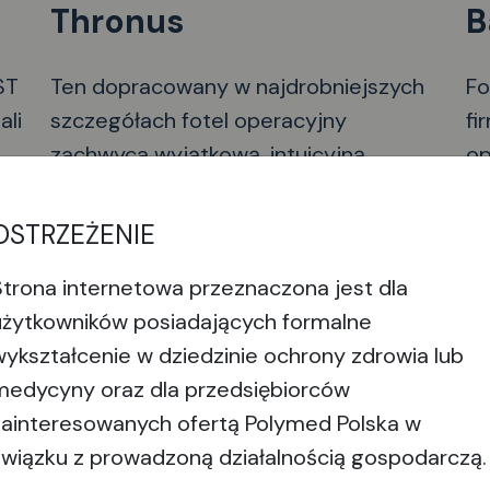
Thronus
B
ST
Ten dopracowany w najdrobniejszych
Fo
ali
szczegółach fotel operacyjny
fi
zachwyca wyjątkową, intuicyjną
op
ne
łatwością obsługi podczas zabiegu
mi
chirurgicznego w połączeniu z
ch
OSTRZEŻENIE
Wyświetl produkt
W
 i
wyjątkowym, ergonomicznie
Re
Strona internetowa przeznaczona jest dla
dopracowanym komfortem siedzenia.
po
użytkowników posiadających formalne
Wielofunkcyjne podłokietniki
uł
wykształcenie w dziedzinie ochrony zdrowia lub
umożliwiają indywidualną regulację w
ba
medycyny oraz dla przedsiębiorców
dowolnym kierunku za pomocą tylko
wi
zainteresowanych ofertą Polymed Polska w
jednego spustu, który można
uk
związku z prowadzoną działalnością gospodarczą.
obsługiwać w sterylny sposób. Nowo
za