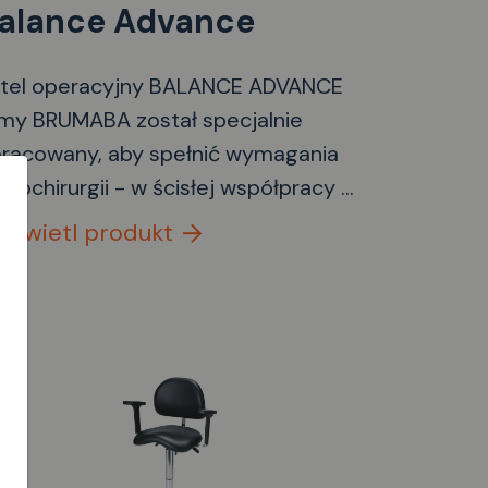
alance Advance
tel operacyjny BALANCE ADVANCE
rmy BRUMABA został specjalnie
racowany, aby spełnić wymagania
krochirurgii - w ścisłej współpracy z
irurgami i specjalistami medycznymi.
yświetl produkt
zultat: trójwymiarowo regulowane
dłokietniki zapewniające precyzyjne
ożenie ramion oraz odciążenie
rków i ramion podczas
elogodzinnej pracy. Ergonomicznie
ształtowane siedzisko i oparcie
pewniają komfort, a jednocześnie