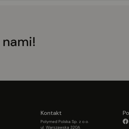
 nami!
Kontakt
Po
Polymed Polska Sp. z o.o.
ul. Warszawska 320A