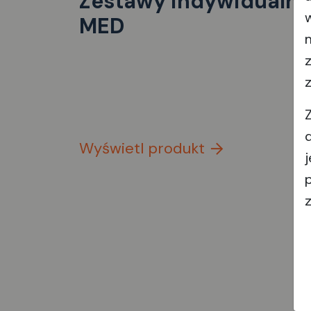
Zestawy indywidualne
MED
Wyświetl produkt