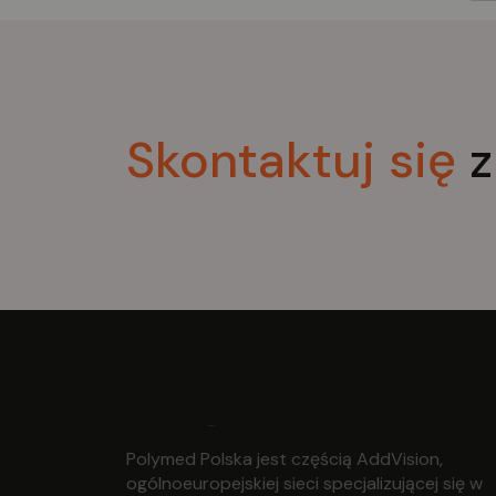
Skontaktuj
się
z
Polymed Polska jest częścią AddVision,
ogólnoeuropejskiej sieci specjalizującej się w