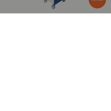
Ręczny laser
femtosekundowy do
kapsulotomii Helix Rx
Dzięki Rx chirurdzy mogą teraz wykonywać
szybką, precyzyjną, przewidywalną i okrągłą
kapsulotomię laserem femtosekundowym, nawet
szybciej niż w przypadku procedury ręcznej.
Wyświetl produkt