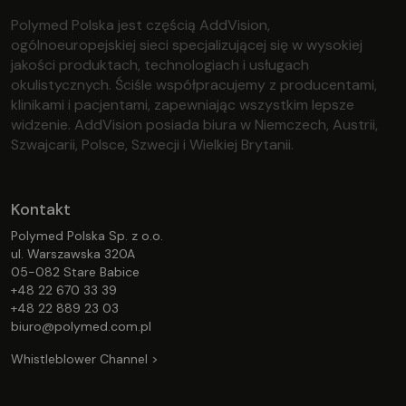
Polymed Polska jest częścią AddVision,
ogólnoeuropejskiej sieci specjalizującej się w wysokiej
jakości produktach, technologiach i usługach
okulistycznych. Ściśle współpracujemy z producentami,
klinikami i pacjentami, zapewniając wszystkim lepsze
widzenie. AddVision posiada biura w Niemczech, Austrii,
Szwajcarii, Polsce, Szwecji i Wielkiej Brytanii.
Kontakt
Polymed Polska Sp. z o.o.
ul. Warszawska 320A
05-082 Stare Babice
+48 22 670 33 39
+48 22 889 23 03
biuro@polymed.com.pl
Whistleblower Channel >