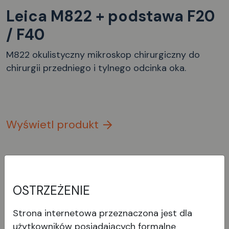
Leica M822 + podstawa F20
/ F40
M822 okulistyczny mikroskop chirurgiczny do
chirurgii przedniego i tylnego odcinka oka.
Wyświetl produkt
OSTRZEŻENIE
Strona internetowa przeznaczona jest dla
użytkowników posiadających formalne