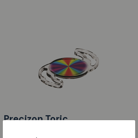
Precizon Toric
Soczewka toryczna, zaprojektowana tak aby być