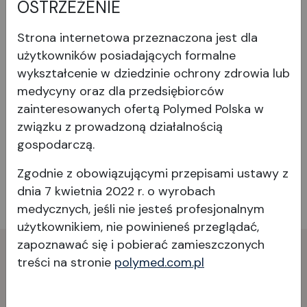
OSTRZEŻENIE
jak najbardziej tolerancyjną w przypadku rotacji
od zmierzonej osi.
Strona internetowa przeznaczona jest dla
użytkowników posiadających formalne
wykształcenie w dziedzinie ochrony zdrowia lub
Wyświetl produkt
medycyny oraz dla przedsiębiorców
zainteresowanych ofertą Polymed Polska w
związku z prowadzoną działalnością
gospodarczą.
Zgodnie z obowiązującymi przepisami ustawy z
dnia 7 kwietnia 2022 r. o wyrobach
medycznych, jeśli nie jesteś profesjonalnym
użytkownikiem, nie powinieneś przeglądać,
zapoznawać się i pobierać
zamieszczonych
treści na stronie
polymed.com.pl
Skontaktuj
się
z nami!