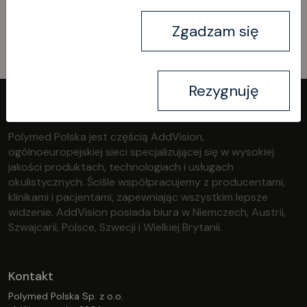
Kontakt
Zgadzam się
Rezygnuję
Polymed Polska jest częścią AddVision,
ogólnoeuropejskiej sieci specjalizującej się w wysokiej
jakości produktach, technologiach i usługach
okulistycznych. Ściśle współpracujemy z producentami,
klinikami i pacjentami, zapewniając wszystkim lepsze
widzenie. AddVision posiada biura w Niemczech, Austrii,
Szwajcarii, Polsce, Szwecji i Wielkiej Brytanii.
Kontakt
Polymed Polska Sp. z o.o.