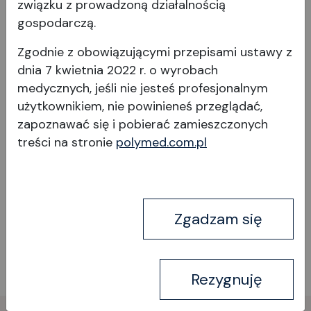
iniekcji doszklistkowych
związku z prowadzoną działalnością
gospodarczą.
M08 8000
Zgodnie z obowiązującymi przepisami ustawy z
dnia 7 kwietnia 2022 r. o wyrobach
medycznych, jeśli nie jesteś profesjonalnym
użytkownikiem, nie powinieneś przeglądać,
zapoznawać się i pobierać
zamieszczonych
treści na stronie
polymed.com.pl
Wyświetl produkt
Zgadzam się
Rezygnuję