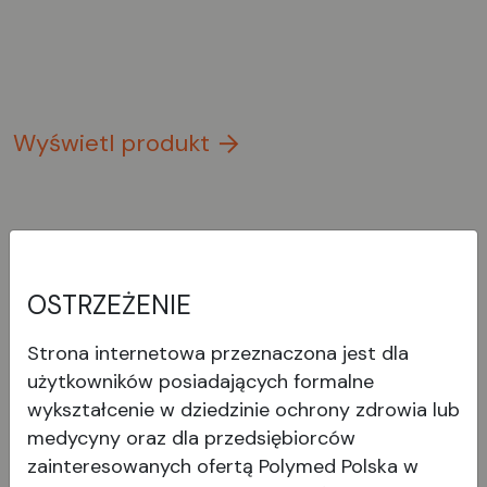
Wyświetl produkt
OSTRZEŻENIE
Strona internetowa przeznaczona jest dla
użytkowników posiadających formalne
wykształcenie w dziedzinie ochrony zdrowia lub
medycyny oraz dla przedsiębiorców
Zestaw standardowy do
zainteresowanych ofertą Polymed Polska w