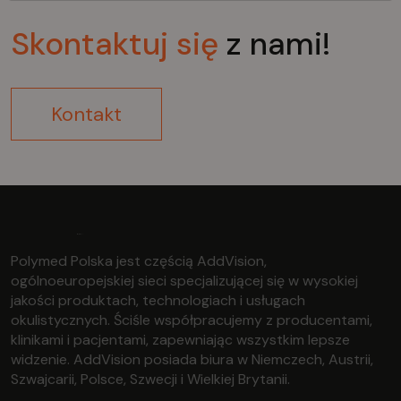
Skontaktuj
się
z nami!
Kontakt
Polymed Polska jest częścią AddVision,
ogólnoeuropejskiej sieci specjalizującej się w wysokiej
jakości produktach, technologiach i usługach
okulistycznych. Ściśle współpracujemy z producentami,
klinikami i pacjentami, zapewniając wszystkim lepsze
widzenie. AddVision posiada biura w Niemczech, Austrii,
Szwajcarii, Polsce, Szwecji i Wielkiej Brytanii.