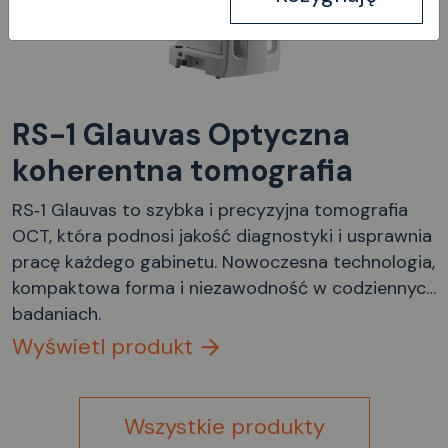
RS-1 Glauvas Optyczna
koherentna tomografia
RS‑1 Glauvas to szybka i precyzyjna tomografia
OCT, która podnosi jakość diagnostyki i usprawnia
pracę każdego gabinetu. Nowoczesna technologia,
kompaktowa forma i niezawodność w codziennych
badaniach.
Wyświetl produkt
Wszystkie produkty