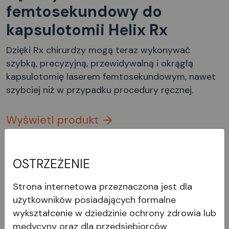
femtosekundowy do
kapsulotomii Helix Rx
Dzięki Rx chirurdzy mogą teraz wykonywać
szybką, precyzyjną, przewidywalną i okrągłą
kapsulotomię laserem femtosekundowym, nawet
szybciej niż w przypadku procedury ręcznej.
Wyświetl produkt
OSTRZEŻENIE
Strona internetowa przeznaczona jest dla
użytkowników posiadających formalne
wykształcenie w dziedzinie ochrony zdrowia lub
medycyny oraz dla przedsiębiorców