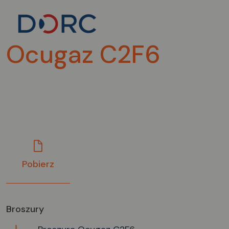
Ocugaz C2F6
Pobierz
Broszury