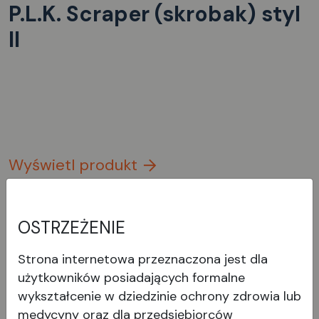
P.L.K. Scraper (skrobak) styl
II
Wyświetl produkt
OSTRZEŻENIE
Strona internetowa przeznaczona jest dla
użytkowników posiadających formalne
wykształcenie w dziedzinie ochrony zdrowia lub
medycyny oraz dla przedsiębiorców