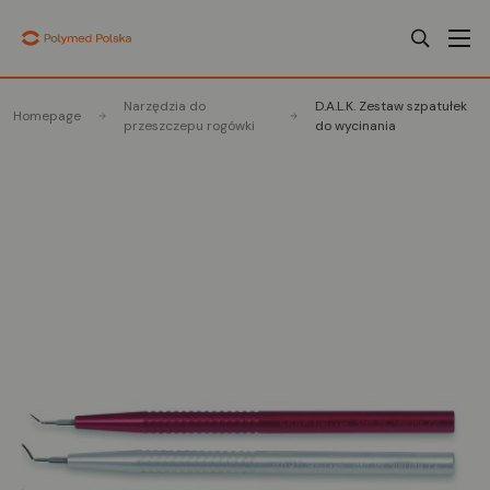
Narzędzia do
D.A.L.K. Zestaw szpatułek
Homepage
przeszczepu rogówki
do wycinania