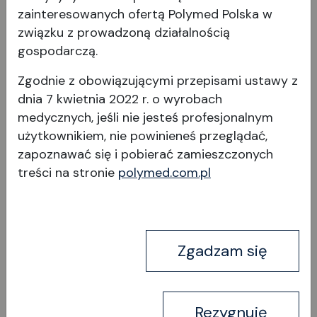
zainteresowanych ofertą Polymed Polska w
związku z prowadzoną działalnością
P.L.K. Scraper (skrobak) styl
gospodarczą.
I
Zgodnie z obowiązującymi przepisami ustawy z
dnia 7 kwietnia 2022 r. o wyrobach
medycznych, jeśli nie jesteś profesjonalnym
użytkownikiem, nie powinieneś przeglądać,
zapoznawać się i pobierać
zamieszczonych
treści na stronie
polymed.com.pl
Wyświetl produkt
Zgadzam się
Rezygnuję