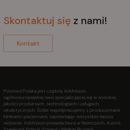
Skontaktuj
się
z nami!
Kontakt
Polymed Polska jest częścią AddVision,
ogólnoeuropejskiej sieci specjalizującej się w wysokiej
jakości produktach, technologiach i usługach
okulistycznych. Ściśle współpracujemy z producentami,
klinikami i pacjentami, zapewniając wszystkim lepsze
widzenie. AddVision posiada biura w Niemczech, Austrii,
Szwajcarii, Polsce, Szwecji i Wielkiej Brytanii.