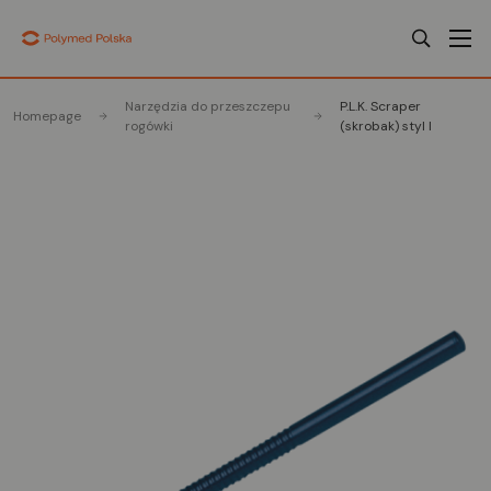
Narzędzia do przeszczepu
P.L.K. Scraper
Homepage
rogówki
(skrobak) styl I