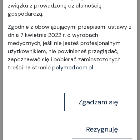
DMEK Sinskey Manipulator
związku z prowadzoną działalnością
gospodarczą.
wygięty w górę
Zgodnie z obowiązującymi przepisami ustawy z
dnia 7 kwietnia 2022 r. o wyrobach
medycznych, jeśli nie jesteś profesjonalnym
użytkownikiem, nie powinieneś przeglądać,
zapoznawać się i pobierać
zamieszczonych
treści na stronie
polymed.com.pl
Wyświetl produkt
Zgadzam się
Rezygnuję