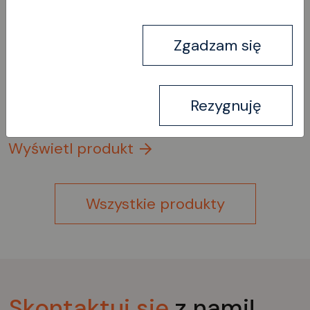
Noże łyżeczkowe,
obustronnie ostrzone
Zgadzam się
Rezygnuję
Wyświetl produkt
Wszystkie produkty
Skontaktuj
się
z nami!