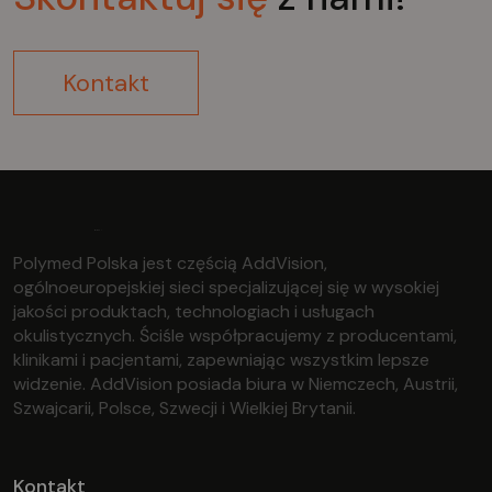
Kontakt
Polymed Polska jest częścią AddVision,
ogólnoeuropejskiej sieci specjalizującej się w wysokiej
jakości produktach, technologiach i usługach
okulistycznych. Ściśle współpracujemy z producentami,
klinikami i pacjentami, zapewniając wszystkim lepsze
widzenie. AddVision posiada biura w Niemczech, Austrii,
Szwajcarii, Polsce, Szwecji i Wielkiej Brytanii.
Kontakt