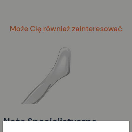
Może Cię również zainteresować
Noże Specjalistyczne