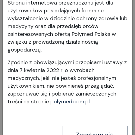
Strona internetowa przeznaczona jest dla
użytkowników posiadających formalne
wykształcenie w dziedzinie ochrony zdrowia lub
medycyny oraz dla przedsiębiorców
zainteresowanych ofertą Polymed Polska w
związku z prowadzoną działalnością
gospodarczą.
Zestaw oftalmoskop
Zgodnie z obowiązującymi przepisami ustawy z
Specjalist oraz Skiaskop
dnia 7 kwietnia 2022 r. o wyrobach
Spot
medycznych, jeśli nie jesteś profesjonalnym
użytkownikiem, nie powinieneś przeglądać,
zapoznawać się i pobierać
zamieszczonych
treści na stronie
polymed.com.pl
Wyświetl produkt
Zgadzam się