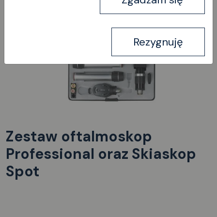
Rezygnuję
Zestaw oftalmoskop
Professional oraz Skiaskop
Spot