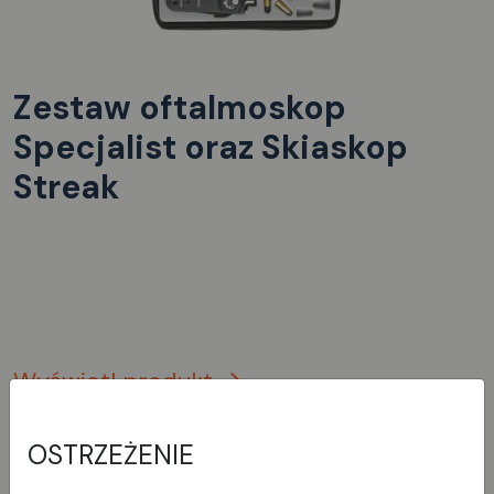
Zestaw oftalmoskop
Specjalist oraz Skiaskop
Streak
Wyświetl produkt
OSTRZEŻENIE