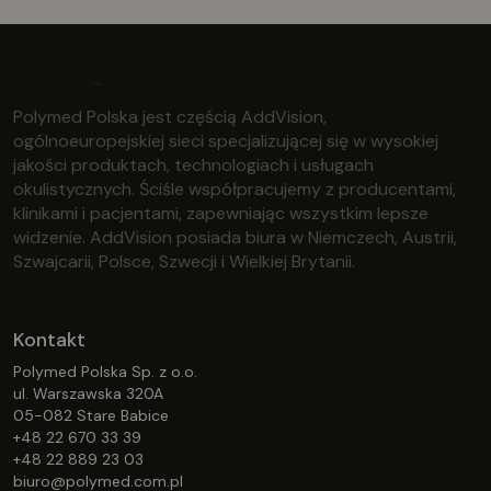
Polymed Polska jest częścią AddVision,
ogólnoeuropejskiej sieci specjalizującej się w wysokiej
jakości produktach, technologiach i usługach
okulistycznych. Ściśle współpracujemy z producentami,
klinikami i pacjentami, zapewniając wszystkim lepsze
widzenie. AddVision posiada biura w Niemczech, Austrii,
Szwajcarii, Polsce, Szwecji i Wielkiej Brytanii.
Kontakt
Polymed Polska Sp. z o.o.
ul. Warszawska 320A
05-082 Stare Babice
+48 22 670 33 39
+48 22 889 23 03
biuro@polymed.com.pl