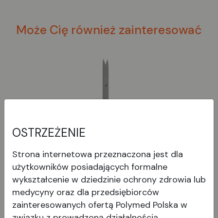
Może Cię również zainteresować
OSTRZEŻENIE
Strona internetowa przeznaczona jest dla
użytkowników posiadających formalne
Wielorazowa dwustronna
wykształcenie w dziedzinie ochrony zdrowia lub
miarka Braunstein 3,5 mm /
medycyny oraz dla przedsiębiorców
zainteresowanych ofertą Polymed Polska w
4,0 mm
związku z prowadzoną działalnością