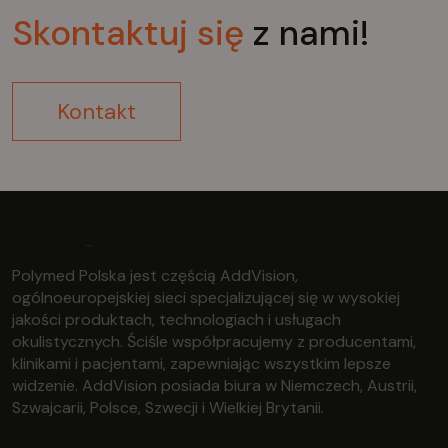
Skontaktuj
się
z nami!
Kontakt
Polymed Polska jest częścią AddVision,
ogólnoeuropejskiej sieci specjalizującej się w wysokiej
jakości produktach, technologiach i usługach
okulistycznych. Ściśle współpracujemy z producentami,
klinikami i pacjentami, zapewniając wszystkim lepsze
widzenie. AddVision posiada biura w Niemczech, Austrii,
Szwajcarii, Polsce, Szwecji i Wielkiej Brytanii.