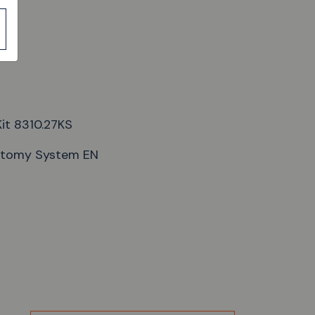
it 8310.27KS
ctomy System EN