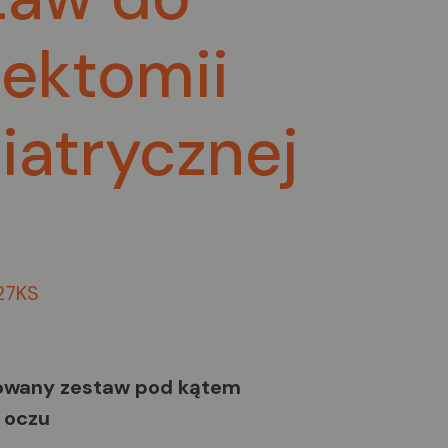
rektomii
iatrycznej
.27KS
owany zestaw pod kątem
 oczu