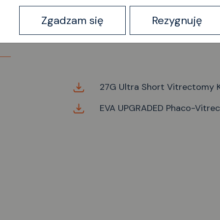
Zgadzam się
Rezygnuję
27G Ultra Short Vitrectomy K
EVA UPGRADED Phaco-Vitre