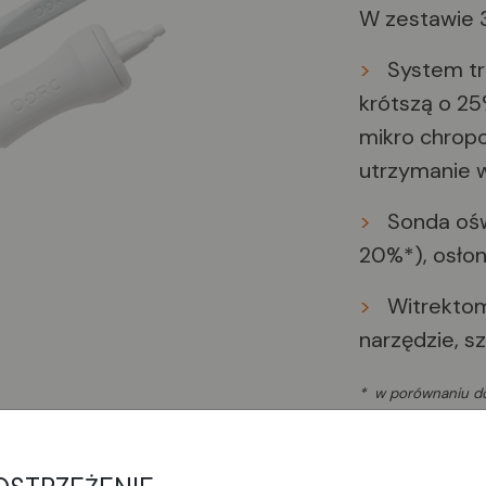
W zestawie 3
>
System tro
krótszą o 25
mikro chrop
utrzymanie w
>
Sonda oświ
20%*), osłon
>
Witrektom 
narzędzie, 
* w porównaniu do