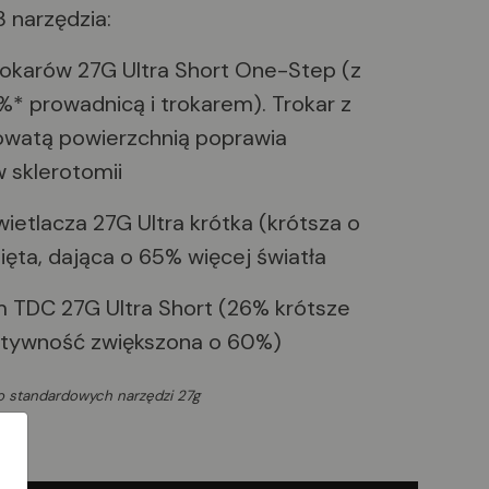
 narzędzia:
karów 27G Ultra Short One-Step (z
%* prowadnicą i trokarem). Trokar z
owatą powierzchnią poprawia
 sklerotomii
etlacza 27G Ultra krótka (krótsza o
ięta, dająca o 65% więcej światła
TDC 27G Ultra Short (26% krótsze
sztywność zwiększona o 60%)
 standardowych narzędzi 27g