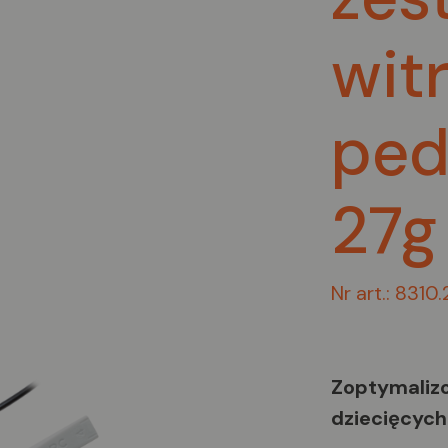
wit
ped
27g
Nr art.: 8310
Zoptymaliz
dziecięcych