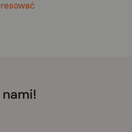
eresować
 nami!