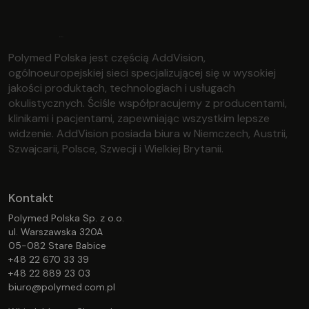
Polymed Polska jest częścią AddVision,
ogólnoeuropejskiej sieci specjalizującej się w wysokiej
jakości produktach, technologiach i usługach
okulistycznych. Ściśle współpracujemy z producentami,
klinikami i pacjentami, zapewniając wszystkim lepsze
widzenie. AddVision posiada biura w Niemczech, Austrii,
Szwajcarii, Polsce, Szwecji i Wielkiej Brytanii.
Kontakt
Polymed Polska Sp. z o.o.
ul. Warszawska 320A
05-082 Stare Babice
+48 22 670 33 39
+48 22 889 23 03
biuro@polymed.com.pl