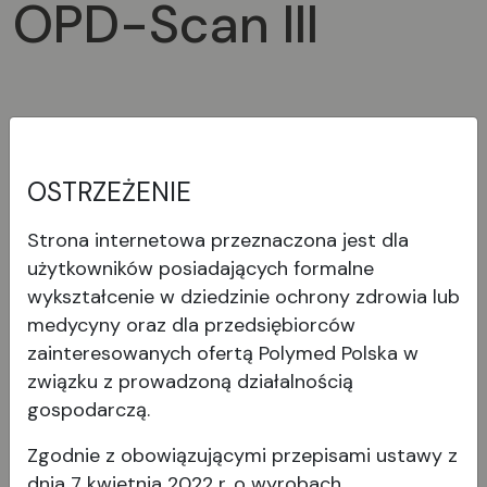
OPD-Scan III
OSTRZEŻENIE
Strona internetowa przeznaczona jest dla
Pobierz
Obrazy
użytkowników posiadających formalne
wykształcenie w dziedzinie ochrony zdrowia lub
medycyny oraz dla przedsiębiorców
Broszury i instrukcje
zainteresowanych ofertą Polymed Polska w
związku z prowadzoną działalnością
Broszura_Topograf / Analizator
gospodarczą.
rogówkowy OPD-Scan III
Zgodnie z obowiązującymi przepisami ustawy z
dnia 7 kwietnia 2022 r. o wyrobach