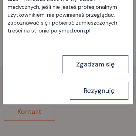
medycznych, jeśli nie jesteś profesjonalnym
Może Cię również zainteresować
użytkownikiem, nie powinieneś przeglądać,
zapoznawać się i pobierać
zamieszczonych
treści na stronie
polymed.com.pl
Wszystkie produkty
Zgadzam się
Skontaktuj
się
z nami!
Rezygnuję
Kontakt