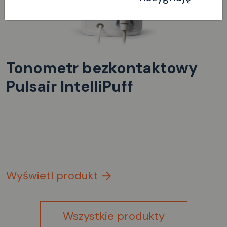
Tonometr bezkontaktowy
Pulsair IntelliPuff
Wyświetl produkt
Wszystkie produkty