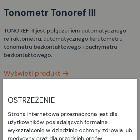
Tonometr Tonoref III
TONOREF III jest połączeniem automatycznego
refraktometru, automatycznego keratometru,
tonometru bezkontaktowego i pachymetru
bezkontaktowego.
Wyświetl produkt
OSTRZEŻENIE
Strona internetowa przeznaczona jest dla
użytkowników posiadających formalne
wykształcenie w dziedzinie ochrony zdrowia lub
medycyny oraz dla przedsiębiorców