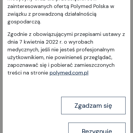
zainteresowanych ofertą Polymed Polska w
związku z prowadzoną działalnością
Tonometr bezdotykowy NT-
gospodarczą.
1P
Zgodnie z obowiązującymi przepisami ustawy z
dnia 7 kwietnia 2022 r. o wyrobach
medycznych, jeśli nie jesteś profesjonalnym
użytkownikiem, nie powinieneś przeglądać,
zapoznawać się i pobierać
zamieszczonych
treści na stronie
polymed.com.pl
Wyświetl produkt
Zgadzam się
Rezygnuję