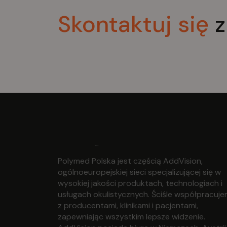
Skontaktuj
się
z
Polymed Polska jest częścią AddVision,
ogólnoeuropejskiej sieci specjalizującej się w
wysokiej jakości produktach, technologiach i
usługach okulistycznych. Ściśle współpracuj
z producentami, klinikami i pacjentami,
zapewniając wszystkim lepsze widzenie.