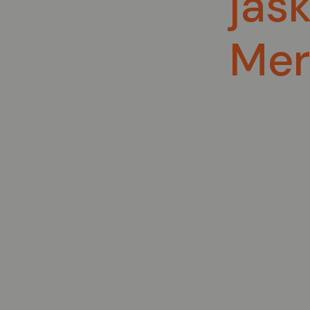
jas
Me