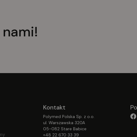
 nami!
Kontakt
Po
Polymed Polska Sp. z o.o.
ul. Warszawska 320A
05-082 Stare Babice
emy
+48 22 670 33 39