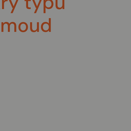
kry typu
rmoud