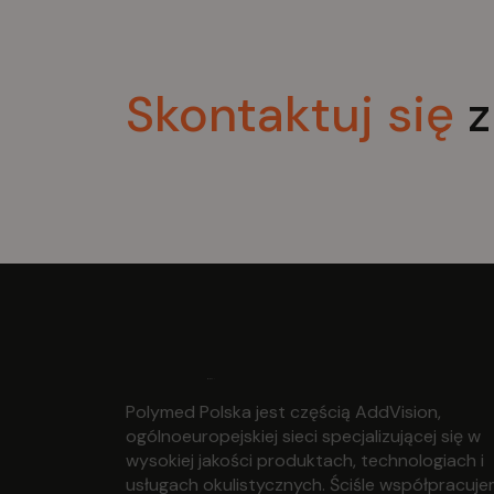
Skontaktuj
się
z
Polymed Polska jest częścią AddVision,
ogólnoeuropejskiej sieci specjalizującej się w
wysokiej jakości produktach, technologiach i
usługach okulistycznych. Ściśle współpracuj