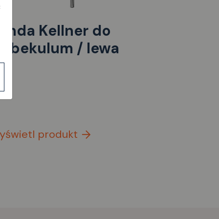
ć
onda Kellner do
rabekulum / lewa
yświetl produkt