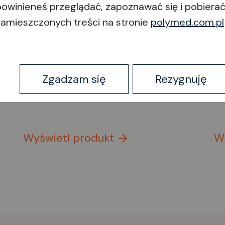
powinieneś przeglądać, zapoznawać się i pobiera
zamieszczonych treści na stronie
polymed.com.pl
Sonda Kellner do
S
m
trabekulum / prawa
t
Zgadzam się
Rezygnuję
Wyświetl produkt
W