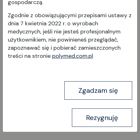
gospodarczą.
Ten dopracowany w najdrobniejszych szczegółach
fotel operacyjny zachwyca wyjątkową, intuicyjną
Zgodnie z obowiązującymi przepisami ustawy z
łatwością obsługi podczas zabiegu chirurgicznego
dnia 7 kwietnia 2022 r. o wyrobach
w połączeniu z wyjątkowym, ergonomicznie
medycznych, jeśli nie jesteś profesjonalnym
dopracowanym komfortem siedzenia.
użytkownikiem, nie powinieneś przeglądać,
Wielofunkcyjne podłokietniki umożliwiają
zapoznawać się i pobierać
zamieszczonych
Wyświetl produkt
indywidualną regulację w dowolnym kierunku za
treści na stronie
polymed.com.pl
pomocą tylko jednego spustu, który można
obsługiwać w sterylny sposób. Nowo opracowany
system hamowania umożliwia hamowanie poprzez
naciśnięcie przycisku na zwalniaczu nożnym.
Zgadzam się
Bezstopniowa elektromechaniczna regulacja
wysokości za pomocą przełącznika nożnego z
funkcją pamięci umożliwia sterylną i precyzyjną
Rezygnuję
pracę.