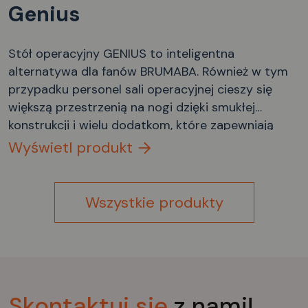
Genius
Stół operacyjny GENIUS to inteligentna
alternatywa dla fanów BRUMABA. Również w tym
przypadku personel sali operacyjnej cieszy się
większą przestrzenią na nogi dzięki smukłej
konstrukcji i wielu dodatkom, które zapewniają
idealną odległość operacyjną i koncentrację na
Wyświetl produkt
tym, co najważniejsze. Pacjenci już odczuwają
korzyści, gdy wchodzą głęboko i bez wysiłku, a
także wygodną pozycję leżącą w każdej pozycji.
Wszystkie produkty
Skontaktuj
się
z nami!