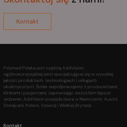
Kontakt
Polymed Polska jest częścią AddVision,
ogólnoeuropejskiej sieci specjalizującej się w wysokiej
jakości produktach, technologiach i usługach
okulistycznych. Ściśle współpracujemy z producentami,
klinikami i pacjentami, zapewniając wszystkim lepsze
widzenie. AddVision posiada biura w Niemczech, Austrii,
Szwajcarii, Polsce, Szwecji i Wielkiej Brytanii.
Kontakt