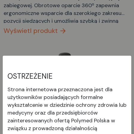
zabiegowej. Obrotowe oparcie 360º zapewnia
ergonomiczne wsparcie dla szerokiego zakresu
pozycji siedzących i umożliwia szybką i zwinną
pracę.
Wyświetl produkt
OSTRZEŻENIE
Strona internetowa przeznaczona jest dla
użytkowników posiadających formalne
wykształcenie w dziedzinie ochrony zdrowia lub
medycyny oraz dla przedsiębiorców
zainteresowanych ofertą Polymed Polska w
Thronus
związku z prowadzoną działalnością