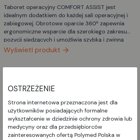
Taboret operacyjny COMFORT ASSIST jest
idealnym dodatkiem do każdej sali operacyjnej i
zabiegowej. Obrotowe oparcie 360º zapewnia
ergonomiczne wsparcie dla szerokiego zakresu
pozycji siedzących i umożliwia szybką i zwinną
pracę.
Wyświetl produkt
OSTRZEŻENIE
Strona internetowa przeznaczona jest dla
użytkowników posiadających formalne
wykształcenie w dziedzinie ochrony zdrowia lub
medycyny oraz dla przedsiębiorców
zainteresowanych ofertą Polymed Polska w