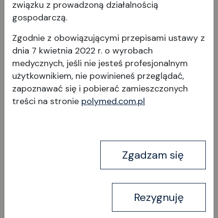
związku z prowadzoną działalnością
Thronus
gospodarczą.
Zgodnie z obowiązującymi przepisami ustawy z
Ten dopracowany w najdrobniejszych szczegółach
dnia 7 kwietnia 2022 r. o wyrobach
fotel operacyjny zachwyca wyjątkową, intuicyjną
medycznych, jeśli nie jesteś profesjonalnym
łatwością obsługi podczas zabiegu chirurgicznego
użytkownikiem, nie powinieneś przeglądać,
w połączeniu z wyjątkowym, ergonomicznie
zapoznawać się i pobierać
zamieszczonych
dopracowanym komfortem siedzenia.
treści na stronie
polymed.com.pl
Wielofunkcyjne podłokietniki umożliwiają
Wyświetl produkt
indywidualną regulację w dowolnym kierunku za
pomocą tylko jednego spustu, który można
obsługiwać w sterylny sposób. Nowo opracowany
system hamowania umożliwia hamowanie poprzez
Zgadzam się
naciśnięcie przycisku na zwalniaczu nożnym.
Bezstopniowa elektromechaniczna regulacja
wysokości za pomocą przełącznika nożnego z
Rezygnuję
funkcją pamięci umożliwia sterylną i precyzyjną
pracę.