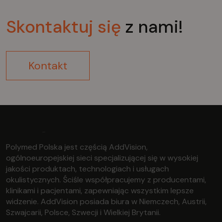
Skontaktuj
się
z nami!
Kontakt
Polymed Polska jest częścią AddVision,
ogólnoeuropejskiej sieci specjalizującej się w wysokiej
jakości produktach, technologiach i usługach
okulistycznych. Ściśle współpracujemy z producentami,
klinikami i pacjentami, zapewniając wszystkim lepsze
widzenie. AddVision posiada biura w Niemczech, Austrii,
Szwajcarii, Polsce, Szwecji i Wielkiej Brytanii.