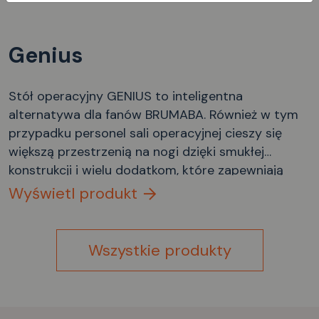
Genius
Stół operacyjny GENIUS to inteligentna
alternatywa dla fanów BRUMABA. Również w tym
przypadku personel sali operacyjnej cieszy się
większą przestrzenią na nogi dzięki smukłej
konstrukcji i wielu dodatkom, które zapewniają
idealną odległość operacyjną i koncentrację na
Wyświetl produkt
tym, co najważniejsze. Pacjenci już odczuwają
korzyści, gdy wchodzą głęboko i bez wysiłku, a
także wygodną pozycję leżącą w każdej pozycji.
Wszystkie produkty