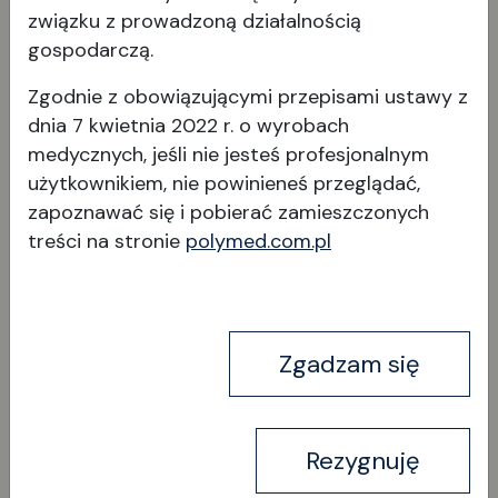
związku z prowadzoną działalnością
Oftalmoskop Specjalist
gospodarczą.
Zgodnie z obowiązującymi przepisami ustawy z
dnia 7 kwietnia 2022 r. o wyrobach
medycznych, jeśli nie jesteś profesjonalnym
użytkownikiem, nie powinieneś przeglądać,
zapoznawać się i pobierać
zamieszczonych
treści na stronie
polymed.com.pl
Wyświetl produkt
Zgadzam się
Rezygnuję