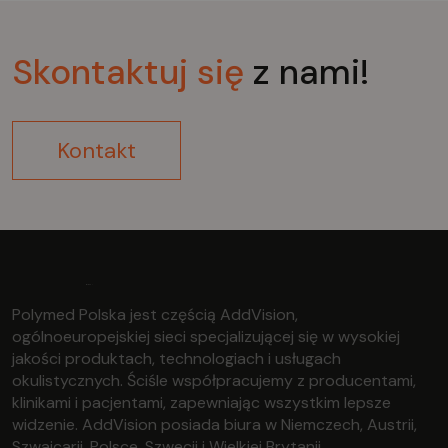
Skontaktuj
się
z nami!
Kontakt
Polymed Polska jest częścią AddVision,
ogólnoeuropejskiej sieci specjalizującej się w wysokiej
jakości produktach, technologiach i usługach
okulistycznych. Ściśle współpracujemy z producentami,
klinikami i pacjentami, zapewniając wszystkim lepsze
widzenie. AddVision posiada biura w Niemczech, Austrii,
Szwajcarii, Polsce, Szwecji i Wielkiej Brytanii.