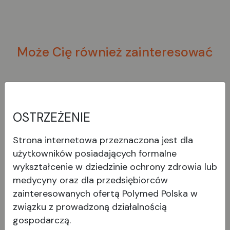
Może Cię również zainteresować
OSTRZEŻENIE
Strona internetowa przeznaczona jest dla
użytkowników posiadających formalne
wykształcenie w dziedzinie ochrony zdrowia lub
medycyny oraz dla przedsiębiorców
zainteresowanych ofertą Polymed Polska w
związku z prowadzoną działalnością
Noże Sharptome Crescent
gospodarczą.