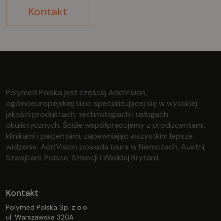
Kontakt
Polymed Polska jest częścią AddVision,
ogólnoeuropejskiej sieci specjalizującej się w wysokiej
jakości produktach, technologiach i usługach
okulistycznych. Ściśle współpracujemy z producentami,
klinikami i pacjentami, zapewniając wszystkim lepsze
widzenie. AddVision posiada biura w Niemczech, Austrii,
Szwajcarii, Polsce, Szwecji i Wielkiej Brytanii.
Kontakt
Polymed Polska Sp. z o.o.
ul. Warszawska 320A