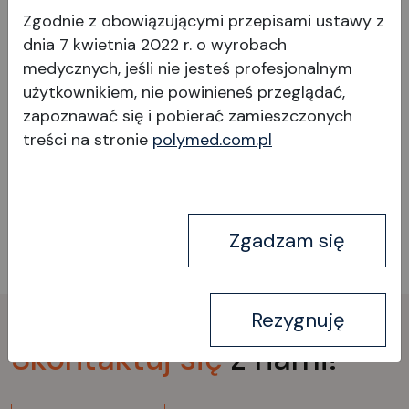
Zgodnie z obowiązującymi przepisami ustawy z
dnia 7 kwietnia 2022 r. o wyrobach
medycznych, jeśli nie jesteś profesjonalnym
użytkownikiem, nie powinieneś przeglądać,
zapoznawać się i pobierać
zamieszczonych
treści na stronie
polymed.com.pl
Wyświetl produkt
Wszystkie produkty
Zgadzam się
Rezygnuję
Skontaktuj
się
z nami!