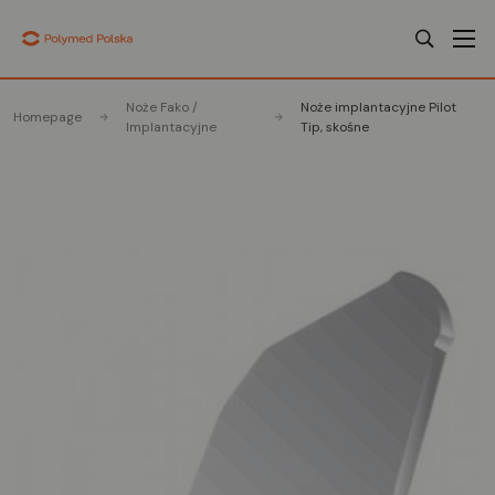
Noże Fako /
Noże implantacyjne Pilot
Homepage
Implantacyjne
Tip, skośne