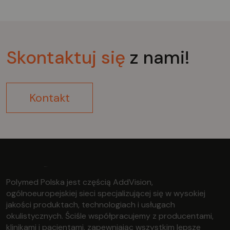
Skontaktuj
się
z nami!
Kontakt
Polymed Polska jest częścią AddVision,
ogólnoeuropejskiej sieci specjalizującej się w wysokiej
jakości produktach, technologiach i usługach
okulistycznych. Ściśle współpracujemy z producentami,
klinikami i pacjentami, zapewniając wszystkim lepsze