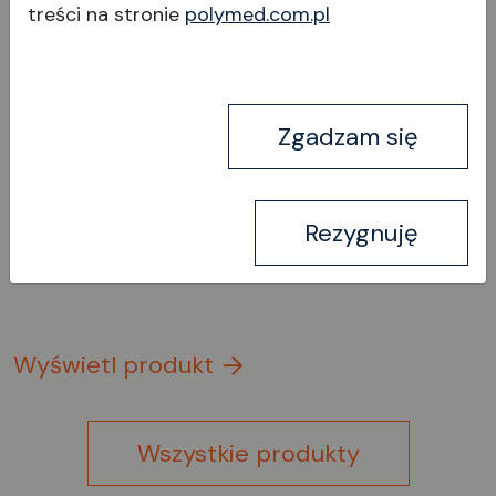
treści na stronie
polymed.com.pl
Noże ClearTrap ™ Trapezowe
ClearCorneal /
Zgadzam się
implantacyjne, skośne
Rezygnuję
Wyświetl produkt
Wszystkie produkty