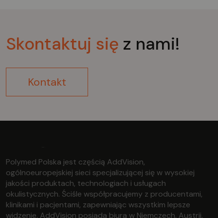
Skontaktuj
się
z nami!
Kontakt
Polymed Polska jest częścią AddVision,
ogólnoeuropejskiej sieci specjalizującej się w wysokiej
jakości produktach, technologiach i usługach
okulistycznych. Ściśle współpracujemy z producentami,
klinikami i pacjentami, zapewniając wszystkim lepsze
widzenie. AddVision posiada biura w Niemczech, Austrii,