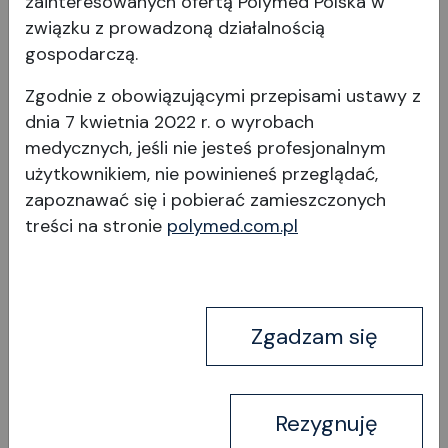
zainteresowanych ofertą Polymed Polska w
związku z prowadzoną działalnością
Zestaw aktualizacyjny /
gospodarczą.
akumulator litowy / mini
Zgodnie z obowiązującymi przepisami ustawy z
dnia 7 kwietnia 2022 r. o wyrobach
medycznych, jeśli nie jesteś profesjonalnym
użytkownikiem, nie powinieneś przeglądać,
zapoznawać się i pobierać
zamieszczonych
treści na stronie
polymed.com.pl
Wyświetl produkt
Zgadzam się
Rezygnuję