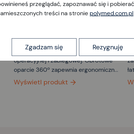
powinieneś przeglądać, zapoznawać się i pobiera
zamieszczonych treści na stronie
polymed.com.pl
Comfort Assist
T
Taboret operacyjny COMFORT ASSIST
Te
Zgadzam się
Rezygnuję
jest idealnym dodatkiem do każdej sali
sz
operacyjnej i zabiegowej. Obrotowe
za
oparcie 360º zapewnia ergonomiczne
ła
wsparcie dla szerokiego zakresu
ch
Wyświetl produkt
W
pozycji siedzących i umożliwia szybką i
wy
zwinną pracę.
do
Wi
um
do