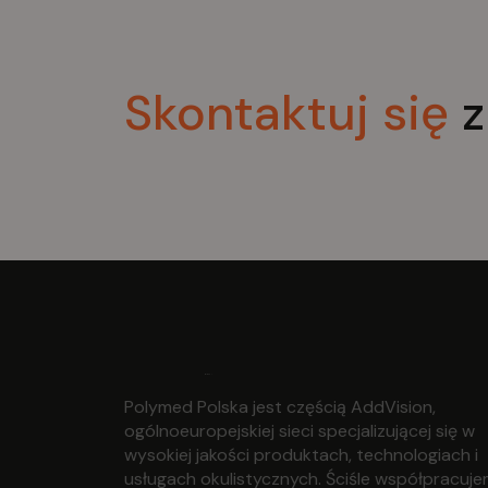
Skontaktuj
się
z
Polymed Polska jest częścią AddVision,
ogólnoeuropejskiej sieci specjalizującej się w
wysokiej jakości produktach, technologiach i
usługach okulistycznych. Ściśle współpracuj