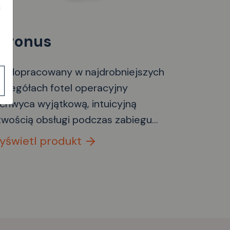
ć
hronus
n dopracowany w najdrobniejszych
czegółach fotel operacyjny
chwyca wyjątkową, intuicyjną
twością obsługi podczas zabiegu
irurgicznego w połączeniu z
yświetl produkt
jątkowym, ergonomicznie
pracowanym komfortem siedzenia.
elofunkcyjne podłokietniki
ożliwiają indywidualną regulację w
wolnym kierunku za pomocą tylko