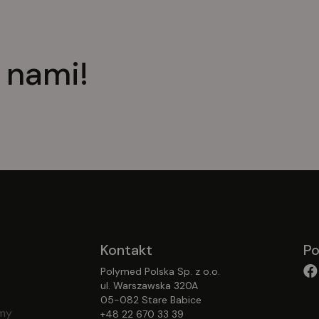
je
ob
op
 nami!
um
na
no
el
wy
no
st
Kontakt
Po
Polymed Polska Sp. z o.o.
ul. Warszawska 320A
05-082 Stare Babice
emy
+48 22 670 33 39