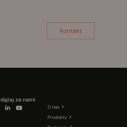
dnego spustu, który można
sługiwać w sterylny sposób. Nowo
racowany system hamowania
ożliwia hamowanie poprzez
Kontakt
ciśnięcie przycisku na zwalniaczu
żnym. Bezstopniowa
ektromechaniczna regulacja
sokości za pomocą przełącznika
żnego z funkcją pamięci umożliwia
erylną i precyzyjną pracę.
dążaj za nami
O nas
Produkty