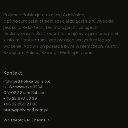
Polymed Polska jest częścią AddVision,
ogólnoeuropejskiej sieci specjalizującej się w wysokiej
jakości produktach, technologiach i usługach
okulistycznych. Ściśle współpracujemy z producentami,
klinikami i pacjentami, zapewniając wszystkim lepsze
widzenie. AddVision posiada biura w Niemczech, Austrii,
Szwajcarii, Polsce, Szwecji i Wielkiej Brytanii.
Kontakt
Polymed Polska Sp. z o.o.
ul. Warszawska 320A
05-082 Stare Babice
+48 22 670 33 39
+48 22 889 23 03
biuro@polymed.com.pl
Whistleblower Channel >