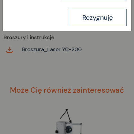
Pobierz
Obrazy
Rezygnuję
Broszury i instrukcje
Broszura_Laser YC-200
Może Cię również zainteresować