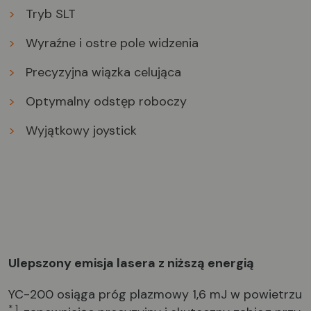
>
Tryb SLT
>
Wyraźne i ostre pole widzenia
>
Precyzyjna wiązka celująca
>
Optymalny odstęp roboczy
>
Wyjątkowy joystick
Ulepszony emisja lasera z niższą energią
YC-200 osiąga próg plazmowy 1,6 mJ w powietrzu
* 1