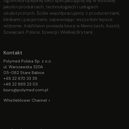
ogólnoeuropejskiej sieci specjalizującej się w wysokiej
jakości produktach, technologiach i usługach
okulistycznych. Ściśle współpracujemy z producentami,
klinikami i pacjentami, zapewniając wszystkim lepsze
widzenie. AddVision posiada biura w Niemczech, Austrii,
Szwajcarii, Polsce, Szwecji i Wielkiej Brytanii.
Kontakt
Polymed Polska Sp. z o.o.
ul. Warszawska 320A
05-082 Stare Babice
+48 22 670 33 39
+48 22 889 23 03
biuro@polymed.com.pl
Whistleblower Channel >