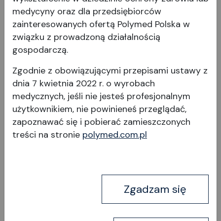
medycyny oraz dla przedsiębiorców
zainteresowanych ofertą Polymed Polska w
związku z prowadzoną działalnością
gospodarczą.
Jednorazowe soczewki do
Zgodnie z obowiązującymi przepisami ustawy z
witrektomii: Powiększająca
dnia 7 kwietnia 2022 r. o wyrobach
medycznych, jeśli nie jesteś profesjonalnym
użytkownikiem, nie powinieneś przeglądać,
zapoznawać się i pobierać
zamieszczonych
treści na stronie
polymed.com.pl
Wyświetl produkt
Zgadzam się