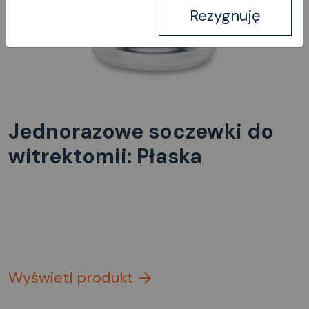
Rezygnuję
Jednorazowe soczewki do
witrektomii: Płaska
Wyświetl produkt