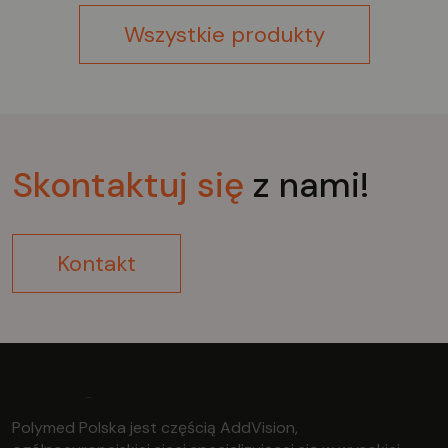
Wszystkie produkty
Skontaktuj
się
z nami!
Kontakt
Polymed Polska jest częścią AddVision,