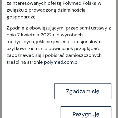
zainteresowanych ofertą Polymed Polska w
związku z prowadzoną działalnością
Jednorazowa pęseta
gospodarczą.
Eckardt 27g/0,4mm
Zgodnie z obowiązującymi przepisami ustawy z
dnia 7 kwietnia 2022 r. o wyrobach
medycznych, jeśli nie jesteś profesjonalnym
użytkownikiem, nie powinieneś przeglądać,
zapoznawać się i pobierać
zamieszczonych
treści na stronie
polymed.com.pl
Wyświetl produkt
Zgadzam się
Rezygnuję