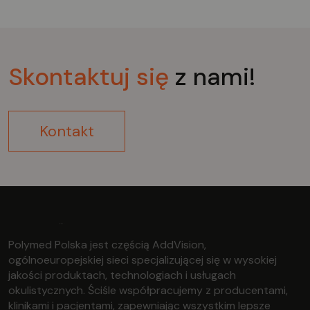
Skontaktuj
się
z nami!
Kontakt
Polymed Polska jest częścią AddVision,
ogólnoeuropejskiej sieci specjalizującej się w wysokiej
jakości produktach, technologiach i usługach
okulistycznych. Ściśle współpracujemy z producentami,
klinikami i pacjentami, zapewniając wszystkim lepsze