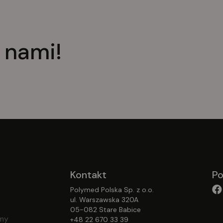
 nami!
Kontakt
Po
Polymed Polska Sp. z o.o.
ul. Warszawska 320A
05-082 Stare Babice
emy
+48 22 670 33 39