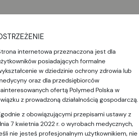
OSTRZEŻENIE
Strona internetowa przeznaczona jest dla
eresować
użytkowników posiadających formalne
wykształcenie w dziedzinie ochrony zdrowia lub
medycyny oraz dla przedsiębiorców
zainteresowanych ofertą Polymed Polska w
związku z prowadzoną działalnością gospodarczą.
Zgodnie z obowiązującymi przepisami ustawy z
dnia 7 kwietnia 2022 r. o wyrobach medycznych,
jeśli nie jesteś profesjonalnym użytkownikiem, nie