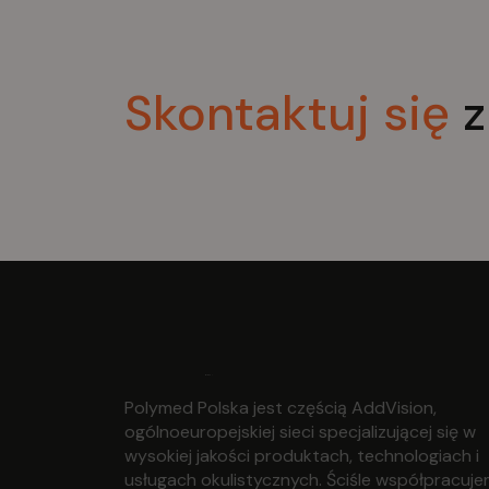
Skontaktuj
się
z
Polymed Polska jest częścią AddVision,
ogólnoeuropejskiej sieci specjalizującej się w
wysokiej jakości produktach, technologiach i
usługach okulistycznych. Ściśle współpracuj