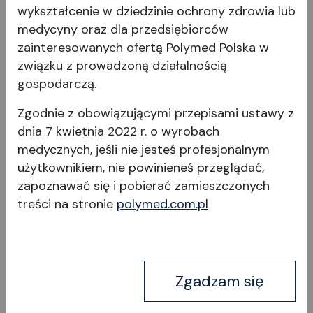
wykształcenie w dziedzinie ochrony zdrowia lub
medycyny oraz dla przedsiębiorców
zainteresowanych ofertą Polymed Polska w
związku z prowadzoną działalnością
gospodarczą.
Zgodnie z obowiązującymi przepisami ustawy z
Zestaw aktualizacyjny /
dnia 7 kwietnia 2022 r. o wyrobach
akumulator litowy / mini
medycznych, jeśli nie jesteś profesjonalnym
użytkownikiem, nie powinieneś przeglądać,
zapoznawać się i pobierać
zamieszczonych
treści na stronie
polymed.com.pl
Wyświetl produkt
Zgadzam się