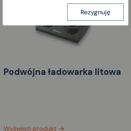
Rezygnuję
Podwójna ładowarka litowa
Wyświetl produkt