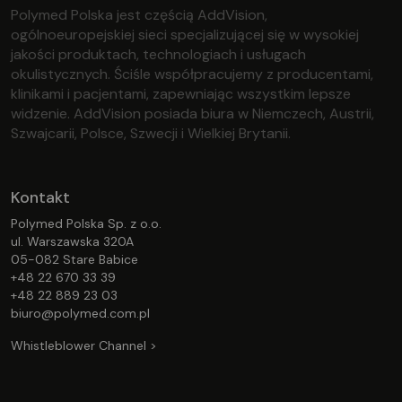
Polymed Polska jest częścią AddVision,
ogólnoeuropejskiej sieci specjalizującej się w wysokiej
jakości produktach, technologiach i usługach
okulistycznych. Ściśle współpracujemy z producentami,
klinikami i pacjentami, zapewniając wszystkim lepsze
widzenie. AddVision posiada biura w Niemczech, Austrii,
Szwajcarii, Polsce, Szwecji i Wielkiej Brytanii.
Kontakt
Polymed Polska Sp. z o.o.
ul. Warszawska 320A
05-082 Stare Babice
+48 22 670 33 39
+48 22 889 23 03
biuro@polymed.com.pl
Whistleblower Channel >