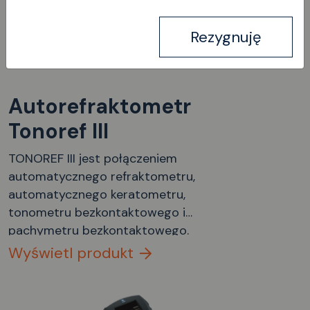
Rezygnuję
Autorefraktometr
Tonoref III
TONOREF III jest połączeniem
automatycznego refraktometru,
automatycznego keratometru,
tonometru bezkontaktowego i
pachymetru bezkontaktowego.
Wyświetl produkt