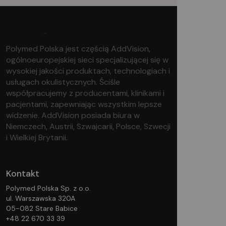
Polymed Polska jest częścią AddVision,
ogólnoeuropejskiej sieci specjalizującej się w
wysokiej jakości produktach, technologiach i
usługach okulistycznych. Ściśle
współpracujemy z producentami, klinikami i
pacjentami, zapewniając wszystkim lepsze
widzenie. AddVision posiada biura w
Niemczech, Austrii, Szwajcarii, Polsce, Szwecji
i Wielkiej Brytanii.
Kontakt
Polymed Polska Sp. z o.o.
ul. Warszawska 320A
05-082 Stare Babice
+48 22 670 33 39