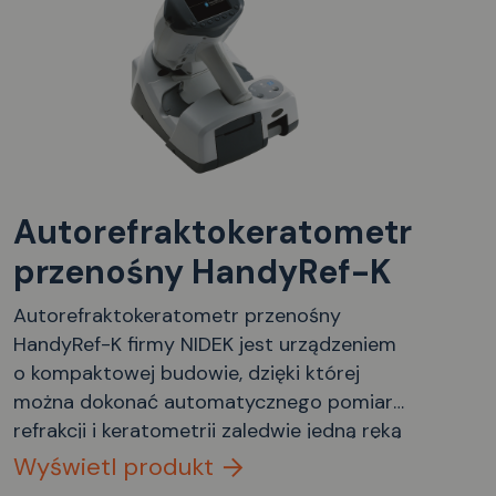
Autorefraktokeratometr
przenośny HandyRef-K
Autorefraktokeratometr przenośny
HandyRef-K firmy NIDEK jest urządzeniem
o kompaktowej budowie, dzięki której
można dokonać automatycznego pomiaru
refrakcji i keratometrii zaledwie jedną ręką
w dowolnym miejscu i pozycji z
Wyświetl produkt
wykorzystaniem kolorowego wyświetlacza