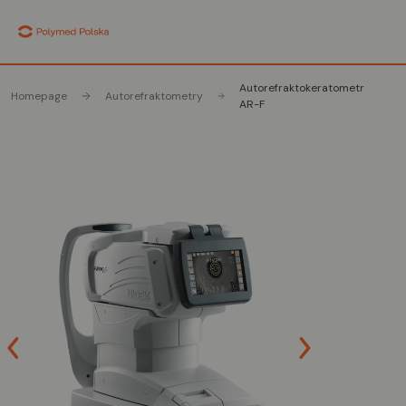
Autorefraktokeratometr
Homepage
Autorefraktometry
AR-F