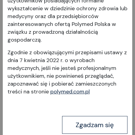
użytkowników posiadających formalne
Pobierz
Obrazy
wykształcenie w dziedzinie ochrony zdrowia lub
medycyny oraz dla przedsiębiorców
zainteresowanych ofertą Polymed Polska w
Broszury i instrukcje
związku z prowadzoną działalnością
gospodarczą.
Broszura_AR-F
Zgodnie z obowiązującymi przepisami ustawy z
dnia 7 kwietnia 2022 r. o wyrobach
medycznych, jeśli nie jesteś profesjonalnym
użytkownikiem, nie powinieneś przeglądać,
Może Cię również
zapoznawać się i pobierać
zamieszczonych
zainteresować
treści na stronie
polymed.com.pl
Zgadzam się