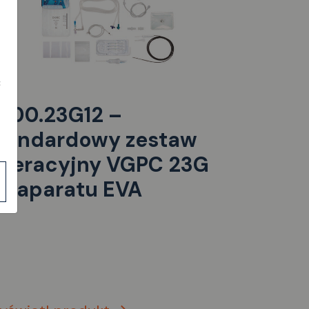
ć
300.23G12 –
tandardowy zestaw
peracyjny VGPC 23G
o aparatu EVA