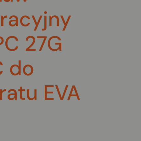
racyjny
PC 27G
 do
ratu EVA