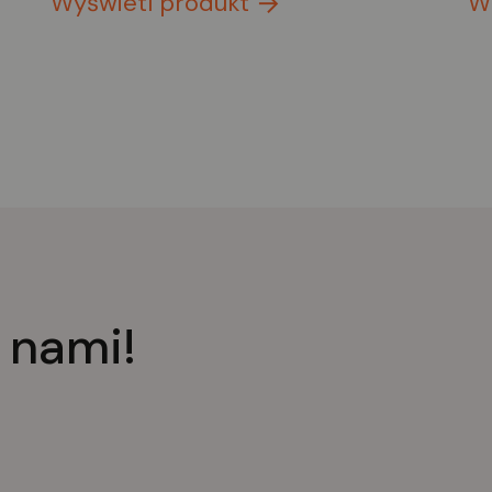
Wyświetl produkt
W
 nami!