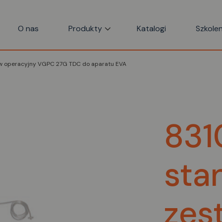
O nas
Produkty
Katalogi
Szkolen
w operacyjny VGPC 27G TDC do aparatu EVA
831
sta
zes