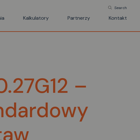
Search
ia
Kalkulatory
Partnerzy
Kontakt
0.27G12 –
ndardowy
taw