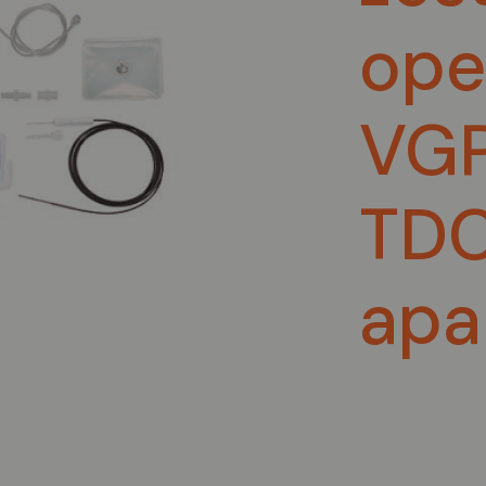
ope
VG
TDC
apa