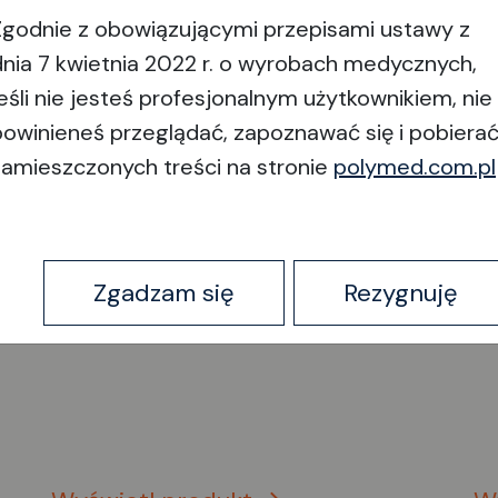
Zgodnie z obowiązującymi przepisami ustawy z
dnia 7 kwietnia 2022 r. o wyrobach medycznych,
jeśli nie jesteś profesjonalnym użytkownikiem, nie
powinieneś przeglądać, zapoznawać się i pobiera
zamieszczonych treści na stronie
polymed.com.pl
8300.25G12 –
8
standardowy zestaw
s
operacyjny VGPC 25G
o
Zgadzam się
Rezygnuję
do aparatu EVA
d