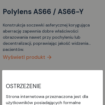
Polylens AS66 / AS66-Y
Konstrukcja soczewki asferycznej korygująca
aberrację zapewnia dobre właściwości
obrazowania nawet przy pochyleniu lub
decentralizacji, poprawiając jakość widzenia
pacjentów.
Wyświetl produkt
OSTRZEŻENIE
Strona internetowa przeznaczona jest dla
użytkowników posiadających formalne