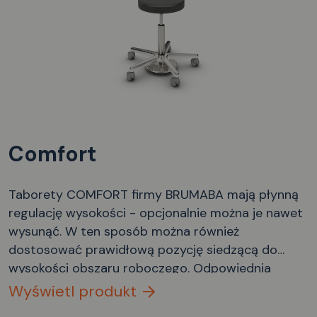
Comfort
Taborety COMFORT firmy BRUMABA mają płynną
regulację wysokości - opcjonalnie można je nawet
wysunąć. W ten sposób można również
dostosować prawidłową pozycję siedzącą do
wysokości obszaru roboczego. Odpowiednia
regulacja wysokości odbywa się za pomocą
Wyświetl produkt
pierścieniowego zwalniacza ręcznego