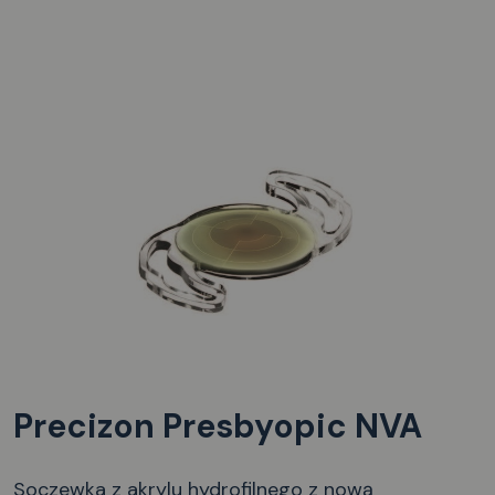
Precizon Presbyopic NVA
Soczewka z akrylu hydrofilnego z nową