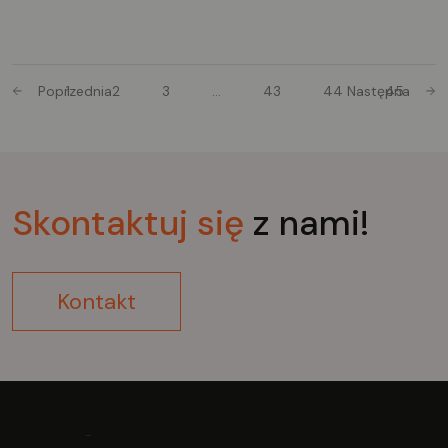
bezpośrednio pod poduszką siedziska lub za
pomocą bezdotykowego zwalniacza nożnego nad
kołowrotem - idealne rozwiązanie, gdy wymagana
jest sterylna praca. Opcjonalnie można dodać
Poprzednia
1
2
3
…
43
44
Następna
45
hamulec nożny, aby zablokować i bezpiecznie
ustawić stołek.
Skontaktuj
się
z nami!
Kontakt