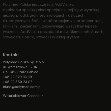
Polymed Polska jest częścią AddVision,
ogólnoeuropejskiej sieci specjalizującej się w wysokiej
jakości produktach, technologiach i usługach
okulistycznych. Ściśle współpracujemy z producentami,
klinikami i pacjentami, zapewniając wszystkim lepsze
widzenie. AddVision posiada biura w Niemczech, Austrii,
Szwajcarii, Polsce, Szwecji i Wielkiej Brytanii.
Kontakt
Polymed Polska Sp. z o.o.
ul. Warszawska 320A
05-082 Stare Babice
+48 22 670 33 39
+48 22 889 23 03
biuro@polymed.com.pl
Whistleblower Channel >