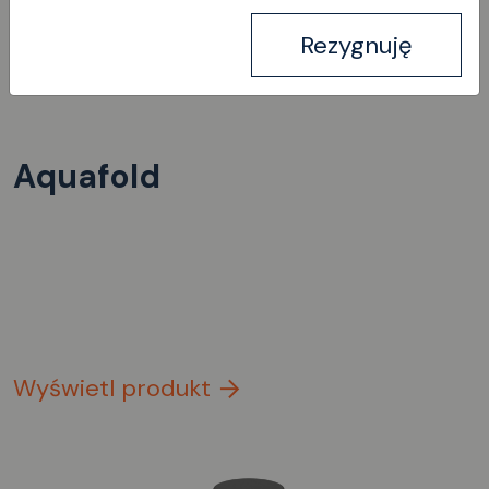
Rezygnuję
Aquafold
Wyświetl produkt