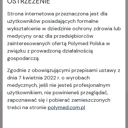
OSTRZEŻENIE
Strona internetowa przeznaczona jest dla
użytkowników posiadających formalne
wykształcenie w dziedzinie ochrony zdrowia lub
medycyny oraz dla przedsiębiorców
Wyświetl produkt
zainteresowanych ofertą Polymed Polska w
związku z prowadzoną działalnością
gospodarczą.
Zgodnie z obowiązującymi przepisami ustawy z
Poprzednia
1
2
dnia 7 kwietnia 2022 r. o wyrobach
medycznych, jeśli nie jesteś profesjonalnym
użytkownikiem, nie powinieneś przeglądać,
zapoznawać się i pobierać
zamieszczonych
treści na stronie
polymed.com.pl
Skontaktuj
się
z nami!