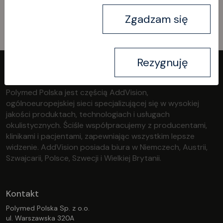
Kontakt
Zgadzam się
Rezygnuję
Polymed Polska jest częścią AddVision,
ogólnoeuropejskiej sieci specjalizującej się w wysokiej
jakości produktach, technologiach i usługach
okulistycznych. Ściśle współpracujemy z producentami,
klinikami i pacjentami, zapewniając wszystkim lepsze
widzenie. AddVision posiada biura w Niemczech, Austrii,
Szwajcarii, Polsce, Szwecji i Wielkiej Brytanii.
Kontakt
Polymed Polska Sp. z o.o.
ul. Warszawska 320A