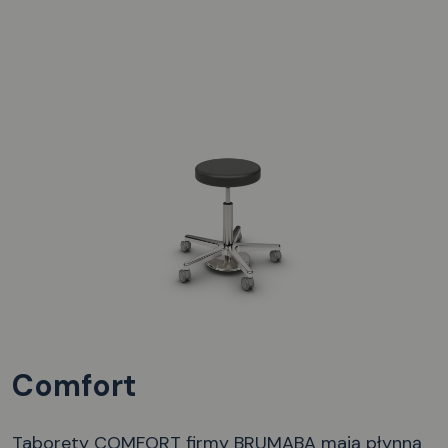
Comfort
Taborety COMFORT firmy BRUMABA mają płynną