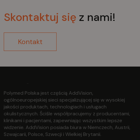
Skontaktuj
się
z nami!
Kontakt
Polymed Polska jest częścią AddVision,
ogólnoeuropejskiej sieci specjalizującej się w wysokiej
jakości produktach, technologiach i usługach
okulistycznych. Ściśle współpracujemy z producentami,
klinikami i pacjentami, zapewniając wszystkim lepsze
widzenie. AddVision posiada biura w Niemczech, Austrii,
Szwajcarii, Polsce, Szwecji i Wielkiej Brytanii.