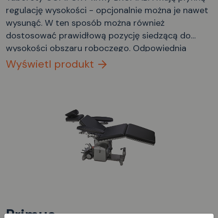
regulację wysokości - opcjonalnie można je nawet
wysunąć. W ten sposób można również
dostosować prawidłową pozycję siedzącą do
wysokości obszaru roboczego. Odpowiednia
regulacja wysokości odbywa się za pomocą
Wyświetl produkt
pierścieniowego zwalniacza ręcznego
bezpośrednio pod poduszką siedziska lub za
pomocą bezdotykowego zwalniacza nożnego nad
kołowrotem - idealne rozwiązanie, gdy wymagana
jest sterylna praca. Opcjonalnie można dodać
hamulec nożny, aby zablokować i bezpiecznie
ustawić stołek.
Primus