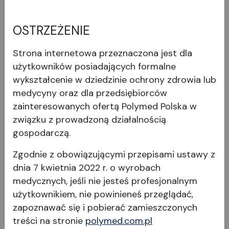
Stół operacyjny PRIMUS to pierwszy wybór, jeśli
OSTRZEŻENIE
chodzi o znalezienie najlepszego rozwiązania dla
szerokiej gamy zastosowań operacyjnych.
Strona internetowa przeznaczona jest dla
Wielofunkcyjny i zawierający wszystkie dodatki -
użytkowników posiadających formalne
od trójwymiarowo regulowanego wezgłowia,
wykształcenie w dziedzinie ochrony zdrowia lub
przez zintegrowane standardowe szyny w ramie
medycyny oraz dla przedsiębiorców
Wyświetl produkt
ze stali nierdzewnej, po zintegrowany przełącznik
zainteresowanych ofertą Polymed Polska w
nożny do obsługi bez użycia rąk. I oczywiście
związku z prowadzoną działalnością
wyposażony w funkcję inteligentnego samolotu -
gospodarczą.
do pracy, która jest szczególnie przyjazna dla
Zgodnie z obowiązującymi przepisami ustawy z
pleców.
dnia 7 kwietnia 2022 r. o wyrobach
medycznych, jeśli nie jesteś profesjonalnym
użytkownikiem, nie powinieneś przeglądać,
zapoznawać się i pobierać
zamieszczonych
treści na stronie
polymed.com.pl