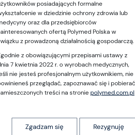
użytkowników posiadających formalne
Varius
wykształcenie w dziedzinie ochrony zdrowia lub
medycyny oraz dla przedsiębiorców
Właściwy wybór w każdej sytuacji.
zainteresowanych ofertą Polymed Polska w
Uniwersalny i mobilny stół operacyjny
związku z prowadzoną działalnością gospodarczą.
j
to najbardziej wszechstronny stół
operacyjny BRUMABA. Elastyczne
Zgodnie z obowiązującymi przepisami ustawy z
kie
zastosowanie w chirurgii
Wyświetl produkt
dnia 7 kwietnia 2022 r. o wyrobach medycznych,
ambulatoryjnej, zarówno w ortopedii,
jeśli nie jesteś profesjonalnym użytkownikiem, nie
jak i w chirurgii plastycznej/estetycznej
powinieneś przeglądać, zapoznawać się i pobiera
i rekonstrukcyjnej. Zdjęcia
zamieszczonych treści na stronie
polymed.com.pl
rentgenowskie również nie stanowią
dla niego problemu. Część nożna jest
podzielona na dwie części, oddzielnie
1
2
3
…
43
44
45
Zgadzam się
Rezygnuję
o
regulowane i rozkładane. Funkcja