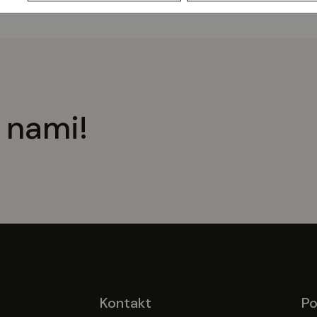
Airplane umożliwia pochylenie pola
operacyjnego do siebie, chroniąc w
ten sposób plecy.
 nami!
Kontakt
Po