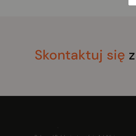
samolotu - do pracy, która jest
szczególnie przyjazna dla pleców.
Skontaktuj
się
z